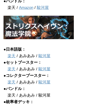
●バンドル：
楽天 /
Amazon
/
駿河屋
●日本語版：
楽天
/ あみあみ /
駿河屋
●セットブースター：
楽天
/ あみあみ /
駿河屋
●コレクターブースター：
楽天
/ あみあみ /
駿河屋
●バンドル：
楽天 / あみあみ / 駿河屋
●統率者デッキ：