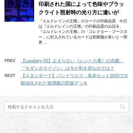
印刷された国によって色味やブラッ
クライト照射時の光り方に違いが
『エルドレインの王権』のカードの印刷品質 今日
は『エルドレインの王権』の印刷品質のお話を。
『エルドレインの王権』の「コレクター・ブースタ
ー」に封入されているカードは初期傷が多いと一部
界 ...
PREV
【Landiary-55】止まらない《レンと六番》の高騰。
『モダンホライゾン』は今が剥き得なのでは？
NEXT
【スタンダード】バントウルフ：基本セット2020で大
幅強化された狼満載の部族デッキ