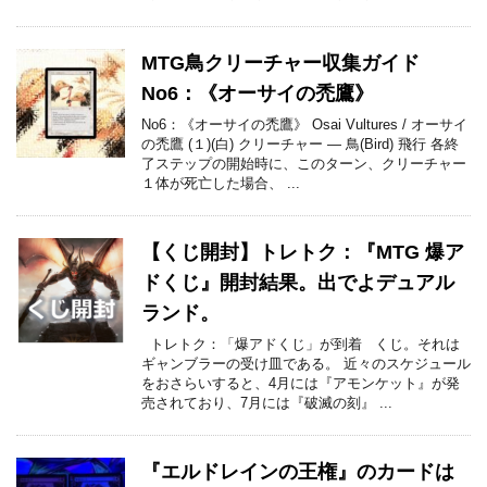
MTG鳥クリーチャー収集ガイド
No6：《オーサイの禿鷹》
No6：《オーサイの禿鷹》 Osai Vultures / オーサイ
の禿鷹 (１)(白) クリーチャー — 鳥(Bird) 飛行 各終
了ステップの開始時に、このターン、クリーチャー
１体が死亡した場合、 ...
【くじ開封】トレトク：『MTG 爆ア
ドくじ』開封結果。出でよデュアル
ランド。
トレトク：「爆アドくじ」が到着 くじ。それは
ギャンブラーの受け皿である。 近々のスケジュール
をおさらいすると、4月には『アモンケット』が発
売されており、7月には『破滅の刻』 ...
『エルドレインの王権』のカードは