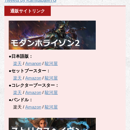
Tweets by KamitabaMTG
カ
テ
通販サイトリンク
ゴ
リ
ー
●日本語版：
楽天
/
Amanon
/
駿河屋
●セットブースター：
楽天
/
Amazon
/
駿河屋
●コレクターブースター：
楽天
/
Amazon
/
駿河屋
●バンドル：
楽天 /
Amazon
/
駿河屋