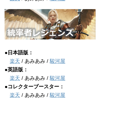
●日本語版：
楽天
/ あみあみ /
駿河屋
●英語版：
楽天
/ あみあみ /
駿河屋
●コレクターブースター：
楽天
/ あみあみ /
駿河屋