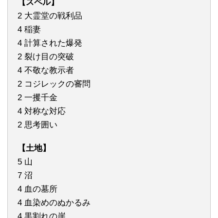
【スペル】
2 大霊堂の戦利品
4 稲妻
4 計算された爆発
2 裂け目の突破
4 不敬な教示者
2 コジレックの審問
2 一攫千金
4 対称な対応
2 思考囲い
【土地】
5 山
7 沼
4 血の墓所
4 血染めのぬかるみ
4 黒割れの崖