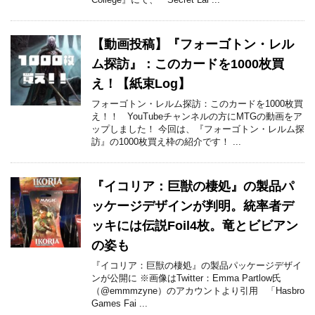
【動画投稿】『フォーゴトン・レル
ム探訪』：このカードを1000枚買
え！【紙束Log】
フォーゴトン・レルム探訪：このカードを1000枚買
え！！ YouTubeチャンネルの方にMTGの動画をア
ップしました！ 今回は、『フォーゴトン・レルム探
訪』の1000枚買え枠の紹介です！ ...
『イコリア：巨獣の棲処』の製品パ
ッケージデザインが判明。統率者デ
ッキには伝説Foil4枚。竜とビビアン
の姿も
『イコリア：巨獣の棲処』の製品パッケージデザイ
ンが公開に ※画像はTwitter：Emma Partlow氏
（@emmmzyne）のアカウントより引用 「Hasbro
Games Fai ...