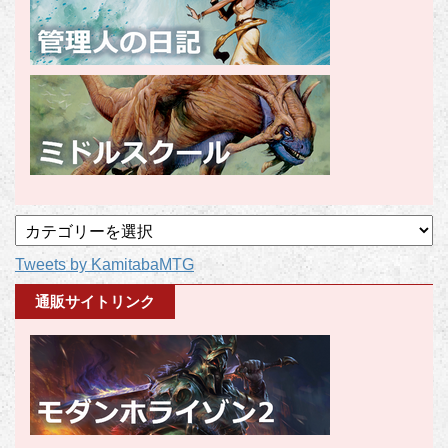
記
事
Tweets by KamitabaMTG
カ
テ
通販サイトリンク
ゴ
リ
ー