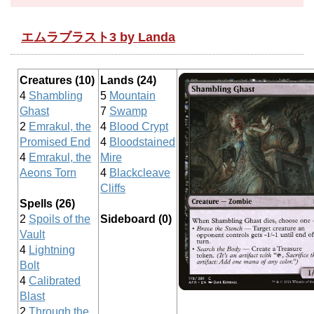
エムラブラスト3 by Landa
Creatures (10)
Lands (24)
4
Shambling
5
Mountain
Ghast
7
Swamp
2
Emrakul, the
4
Blood Crypt
Promised End
4
Bloodstained
4
Emrakul, the
Mire
Aeons Torn
4
Blackcleave
Cliffs
Spells (26)
2
Spoils of the
Sideboard (0)
Vault
4
Lightning
Bolt
4
Calibrated
Blast
2
Through the