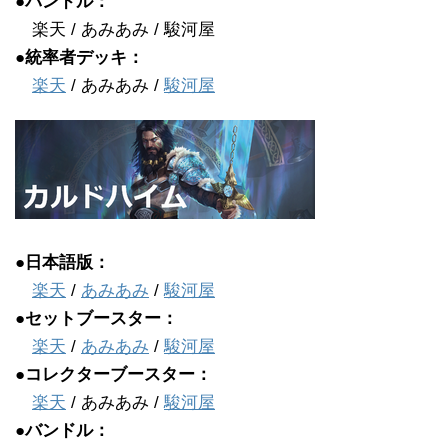
●バンドル：
楽天 / あみあみ / 駿河屋
●統率者デッキ：
楽天
/ あみあみ /
駿河屋
●日本語版：
楽天
/
あみあみ
/
駿河屋
●セットブースター：
楽天
/
あみあみ
/
駿河屋
●コレクターブースター：
楽天
/ あみあみ /
駿河屋
●バンドル：