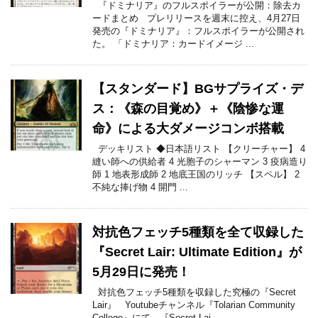
『ドミナリア』のフルスポイラーが公開：除去カ
ードまとめ プレリリースを週末に控え、4月27日
発売の『ドミナリア』：フルスポイラーが公開され
た。 「ドミナリア：カードイメージ ...
【スタンダード】BGサプライズ・デ
ス：《森の目覚め》＋《陰惨な運
命》による大ダメージコンボ搭載
デッキリスト ◆日本語リスト 【クリーチャー】 4
縫い師への供給者 4 光胞子のシャーマン 3 疫病造り
師 1 地表形成師 2 地底王国のリッチ 【スペル】 2
不純な捧げ物 4 開門 ...
対抗色フェッチ5種類を全て収録した
『Secret Lair: Ultimate Edition』が
5月29日に発売！
対抗色フェッチ5種類を収録した究極の『Secret
Lair』 Youtubeチャンネル『Tolarian Community
College』にて、『Secret Lai ...