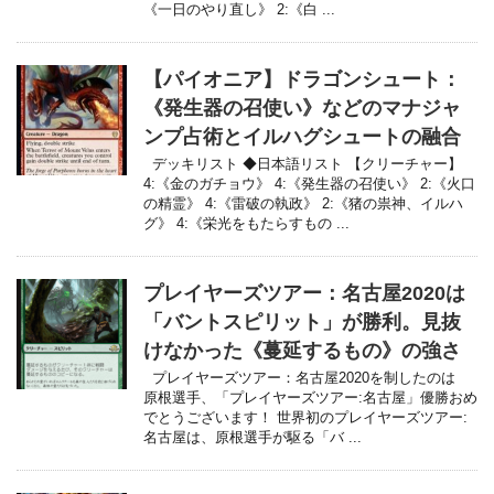
《一日のやり直し》 2:《白 ...
【パイオニア】ドラゴンシュート：
《発生器の召使い》などのマナジャ
ンプ占術とイルハグシュートの融合
デッキリスト ◆日本語リスト 【クリーチャー】
4:《金のガチョウ》 4:《発生器の召使い》 2:《火口
の精霊》 4:《雷破の執政》 2:《猪の祟神、イルハ
グ》 4:《栄光をもたらすもの ...
プレイヤーズツアー：名古屋2020は
「バントスピリット」が勝利。見抜
けなかった《蔓延するもの》の強さ
プレイヤーズツアー：名古屋2020を制したのは
原根選手、「プレイヤーズツアー:名古屋」優勝おめ
でとうございます！ 世界初のプレイヤーズツアー:
名古屋は、原根選手が駆る「バ ...