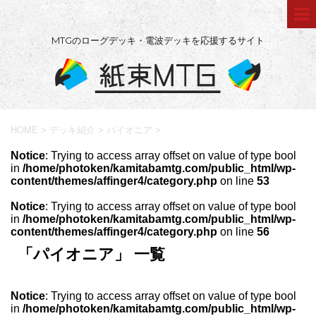
MTGのローグデッキ・電波デッキを応援するサイト
HOME
>
デッキ紹介
>
パイオニア
>
Notice
: Trying to access array offset on value of type bool
in
/home/photoken/kamitabamtg.com/public_html/wp-
content/themes/affinger4/category.php
on line
53
Notice
: Trying to access array offset on value of type bool
in
/home/photoken/kamitabamtg.com/public_html/wp-
content/themes/affinger4/category.php
on line
56
「パイオニア」 一覧
Notice
: Trying to access array offset on value of type bool
in
/home/photoken/kamitabamtg.com/public_html/wp-