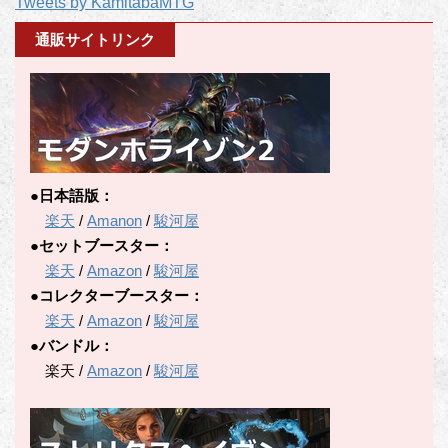
Tweets by KamitabaMTG
カ
テ
通販サイトリンク
ゴ
リ
ー
●日本語版：
楽天
/
Amanon
/
駿河屋
●セットブースター：
楽天
/
Amazon
/
駿河屋
●コレクターブースター：
楽天
/
Amazon
/
駿河屋
●バンドル：
楽天 /
Amazon
/
駿河屋