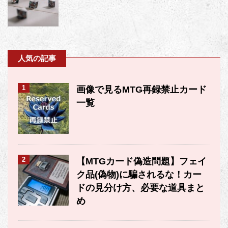
人気の記事
1
画像で見るMTG再録禁止カード
一覧
2
【MTGカード偽造問題】フェイ
ク品(偽物)に騙されるな！カー
ドの見分け方、必要な道具まと
め