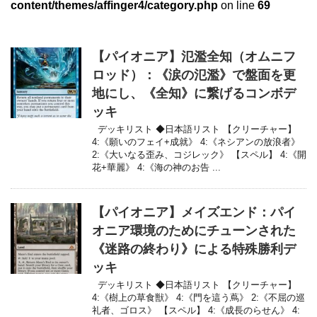
content/themes/affinger4/category.php
on line
69
【パイオニア】氾濫全知（オムニフ
ロッド）：《涙の氾濫》で盤面を更
地にし、《全知》に繋げるコンボデ
ッキ
デッキリスト ◆日本語リスト 【クリーチャー】
4:《願いのフェイ+成就》 4:《ネシアンの放浪者》
2:《大いなる歪み、コジレック》 【スペル】 4:《開
花+華麗》 4:《海の神のお告 ...
【パイオニア】メイズエンド：パイ
オニア環境のためにチューンされた
《迷路の終わり》による特殊勝利デ
ッキ
デッキリスト ◆日本語リスト 【クリーチャー】
4:《樹上の草食獣》 4:《門を這う蔦》 2:《不屈の巡
礼者、ゴロス》 【スペル】 4:《成長のらせん》 4: