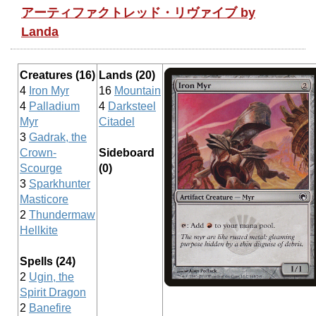
アーティファクトレッド・リヴァイブ by
Landa
Creatures (16)
Lands (20)
4
Iron Myr
16
Mountain
4
Palladium
4
Darksteel
Myr
Citadel
3
Gadrak, the
Crown-
Sideboard
Scourge
(0)
3
Sparkhunter
Masticore
2
Thundermaw
Hellkite
Spells (24)
2
Ugin, the
Spirit Dragon
2
Banefire