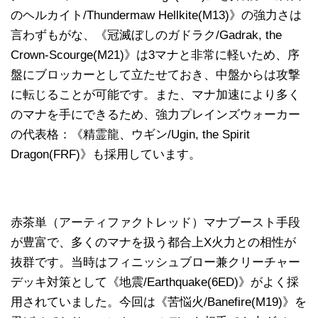
のヘルカイト/Thundermaw Hellkite(M13)》の強力さは
言わずもがな、《冠滅ぼしのガドラク/Gadrak, the
Crown-Scourge(M21)》は3マナと非常に軽いため、序
盤にブロッカーとして立たせておき、中盤からは攻撃
に転じることが可能です。また、マナ加速により多く
のマナを手にできるため、強力プレインズウォーカー
の代表格：《精霊龍、ウギン/Ugin, the Spirit
Dragon(FRF)》も採用しています。
赤茶単（アーティファクトレッド）マナブースト手段
が豊富で、多くのマナを扱う都合上X火力との相性が
抜群です。当時はフィニッシュブロー兼クリーチャー
デッキ対策として《地震/Earthquake(6ED)》がよく採
用されていました。今回は《苦悩火/Banefire(M19)》を