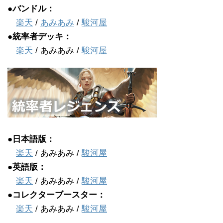
●バンドル：
楽天
/
あみあみ
/
駿河屋
●統率者デッキ：
楽天
/ あみあみ /
駿河屋
●日本語版：
楽天
/ あみあみ /
駿河屋
●英語版：
楽天
/ あみあみ /
駿河屋
●コレクターブースター：
楽天
/ あみあみ /
駿河屋