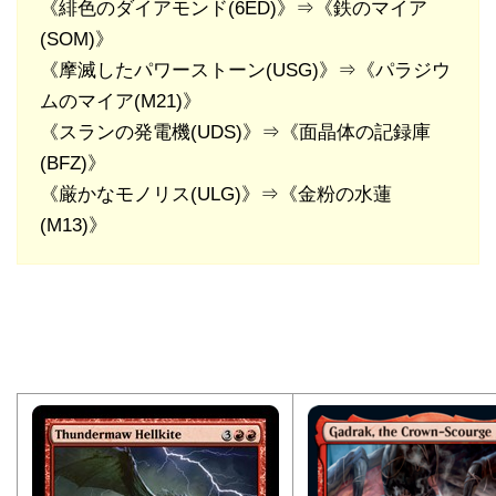
《緋色のダイアモンド(6ED)》⇒《鉄のマイア
(SOM)》
《摩滅したパワーストーン(USG)》⇒《パラジウ
ムのマイア(M21)》
《スランの発電機(UDS)》⇒《面晶体の記録庫
(BFZ)》
《厳かなモノリス(ULG)》⇒《金粉の水蓮
(M13)》