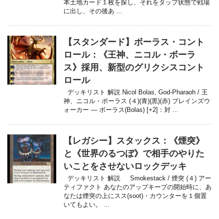
本土地カード１枚を探し、それをタップ状態で戦場
に出し、その後あ ...
【スタンダード】ボーラス・コント
ロール：《王神、ニコル・ボーラ
ス》採用、新型のグリクシスコント
ロール
デッキリスト 解説 Nicol Bolas, God-Pharaoh / 王
神、ニコル・ボーラス (４)(青)(黒)(赤) プレインズウ
ォーカー — ボーラス(Bolas) [+2]：対 ...
【レガシー】スタックス：《煙突》
と《世界のるつぼ》で相手のやりた
いことをさせないロックデッキ
デッキリスト 解説 Smokestack / 煙突 (４) アー
ティファクト あなたのアップキープの開始時に、あ
なたは煙突の上にスス(soot)・カウンターを１個置
いてもよい。 ...