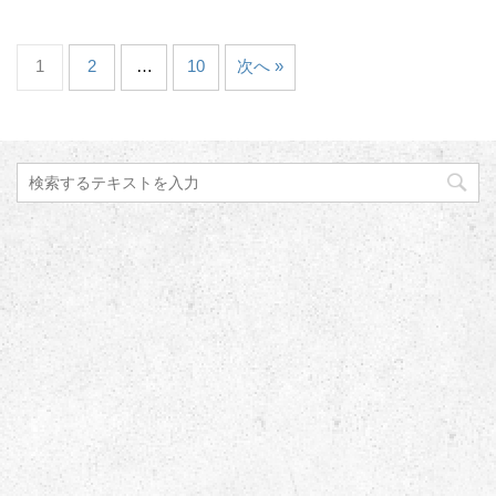
1
2
…
10
次へ »