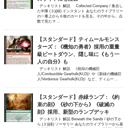
デッキリスト 解説 Collected Company / 集合し
た中隊 (３)(緑) インスタント あなたのライブラリー
の一番上から６枚のカードを見る。その中から、点
数で見たマ ...
【スタンダード】ティムールモンス
ターズ：《機知の勇者》採用の重量
級ビートダウン、隠し味に《もう一
人の自分》も
デッキリスト 解説 《焼却の機械巨
人/Combustible Gearhulk(KLD)》や《新緑の機械巨
人/Verdurous Gearhulk(KLD)》など、ティムー ...
【スタンダード】赤緑ランプ：《約
束の刻》《砂の下から》《破滅の
刻》採用、新型のランプデッキ
デッキリスト 解説 Beneath the Sands / 砂の下か
ら (２)(緑) ソーサリー あなたのライブラリーから基