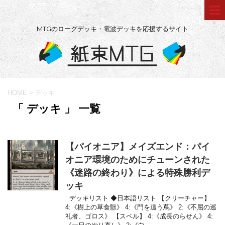
MTGのローグデッキ・電波デッキを応援するサイト
HOME
>
デッキ
「 デッキ 」 一覧
【パイオニア】メイズエンド：パイ
オニア環境のためにチューンされた
《迷路の終わり》による特殊勝利デ
ッキ
デッキリスト ◆日本語リスト 【クリーチャー】
4:《樹上の草食獣》 4:《門を這う蔦》 2:《不屈の巡
礼者、ゴロス》 【スペル】 4:《成長のらせん》 4: