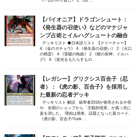
《一日のやり直し》 2:《白 ...
【パイオニア】ドラゴンシュート：
《発生器の召使い》などのマナジャ
ンプ占術とイルハグシュートの融合
デッキリスト ◆日本語リスト 【クリーチャー】
4:《金のガチョウ》 4:《発生器の召使い》 2:《火口
の精霊》 4:《雷破の執政》 2:《猪の祟神、イルハ
グ》 4:《栄光をもたらすもの ...
【レガシー】グリクシス百合子（忍
者）：《虎の影、百合子》を採用し
た最新の忍者デッキ
デッキリスト 解説 統率者2018が発売されるや否
や、全国のショップから「主観的現実」が真っ先に
姿を消した。 理由は簡単、話題となった新カード、
《虎の影、百合子/Yurik ...