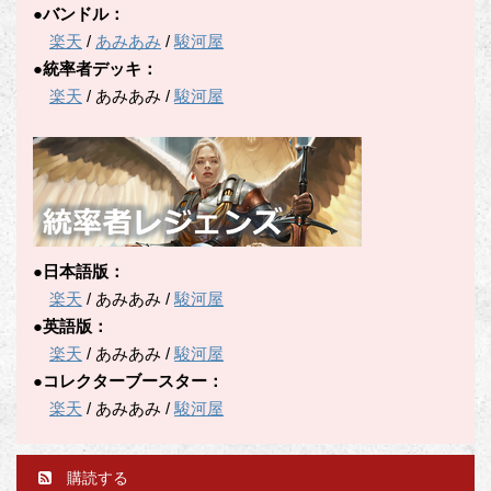
●バンドル：
楽天
/
あみあみ
/
駿河屋
●統率者デッキ：
楽天
/ あみあみ /
駿河屋
●日本語版：
楽天
/ あみあみ /
駿河屋
●英語版：
楽天
/ あみあみ /
駿河屋
●コレクターブースター：
楽天
/ あみあみ /
駿河屋
購読する