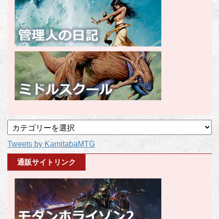
記
事
Tweets by KamitabaMTG
カ
テ
通販サイトリンク
ゴ
リ
ー