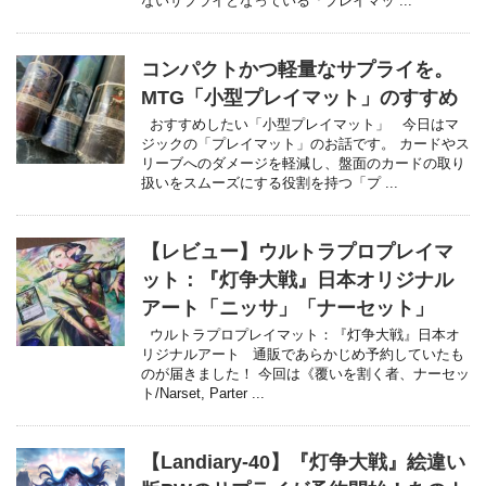
ないサプライとなっている「プレイマッ ...
コンパクトかつ軽量なサプライを。
MTG「小型プレイマット」のすすめ
おすすめしたい「小型プレイマット」 今日はマ
ジックの「プレイマット」のお話です。 カードやス
リーブへのダメージを軽減し、盤面のカードの取り
扱いをスムーズにする役割を持つ「プ ...
【レビュー】ウルトラプロプレイマ
ット：『灯争大戦』日本オリジナル
アート「ニッサ」「ナーセット」
ウルトラプロプレイマット：『灯争大戦』日本オ
リジナルアート 通販であらかじめ予約していたも
のが届きました！ 今回は《覆いを割く者、ナーセッ
ト/Narset, Parter ...
【Landiary-40】『灯争大戦』絵違い