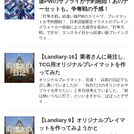
版PWのサプライが予約開始！あのナ
ーセットも。争奪戦の予感！
『灯争大戦』絵違い版PWのスリーブ、プレイマッ
トが予約開始！ 日本語版限定イラストのプレイン
ズウォーカー収録により大成功を収めた『灯争大
戦』ですが、エンスカイ社から絵違い版プレインズ
ウォ ...
【Landiary-16】業者さんに発注し、
TCG用オリジナルプレイマットを作
ってみた
オリジナルプレイマット、完成！ 以前の日記でも
少し書いていましたが、「自分だけのオリジナルサ
プライを作りたい」と常日頃考えていました。「鉄
は熱いうちに打て」といいますから、ぱぱっとデザ
イ ...
【Landiary 9】オリジナルプレイマ
ットを作ってみようかと