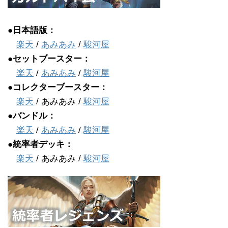
●日本語版：
楽天
/
あみあみ
/
駿河屋
●セットブースター：
楽天
/
あみあみ
/
駿河屋
●コレクターブースター：
楽天
/ あみあみ /
駿河屋
●バンドル：
楽天
/
あみあみ
/
駿河屋
●統率者デッキ：
楽天
/ あみあみ /
駿河屋