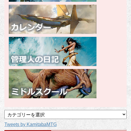
記
事
Tweets by KamitabaMTG
カ
テ