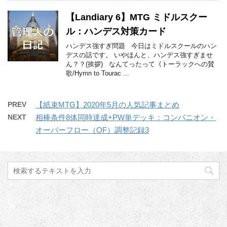
【Landiary 6】MTG ミドルスクー
ル：ハンデス対策カード
ハンデス強すぎ問題 今日はミドルスクールのハン
デスの話です。 いやほんと、ハンデス強すぎませ
ん？？(挨拶) なんてったって《トーラックへの賛
歌/Hymn to Tourac ...
PREV
【紙束MTG】2020年5月の人気記事まとめ
NEXT
相棒条件8体同時達成+PW単デッキ：コンパニオン・
オーバーフロー（OF）調整記録3