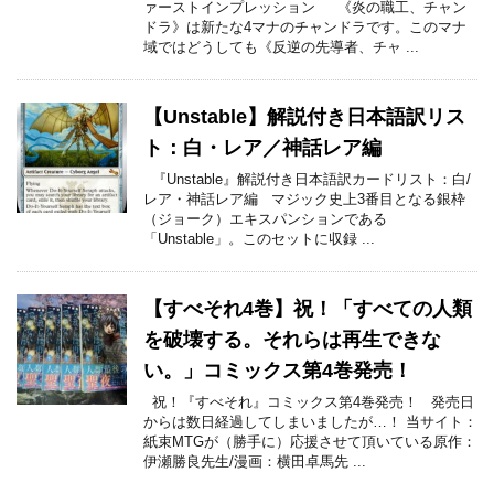
ァーストインプレッション 《炎の職工、チャン
ドラ》は新たな4マナのチャンドラです。このマナ
域ではどうしても《反逆の先導者、チャ ...
【Unstable】解説付き日本語訳リス
ト：白・レア／神話レア編
『Unstable』解説付き日本語訳カードリスト：白/
レア・神話レア編 マジック史上3番目となる銀枠
（ジョーク）エキスパンションである
「Unstable」。このセットに収録 ...
【すべそれ4巻】祝！「すべての人類
を破壊する。それらは再生できな
い。」コミックス第4巻発売！
祝！『すべそれ』コミックス第4巻発売！ 発売日
からは数日経過してしまいましたが…！ 当サイト：
紙束MTGが（勝手に）応援させて頂いている原作：
伊瀬勝良先生/漫画：横田卓馬先 ...