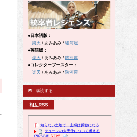
●日本語版：
楽天
/ あみあみ /
駿河屋
●英語版：
楽天
/ あみあみ /
駿河屋
●コレクターブースター：
楽天
/ あみあみ /
駿河屋
購読する
相互RSS