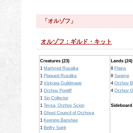
「オルゾフ」
オルゾフ：ギルド・キット
Creatures (23)
Lands (24)
1
Martyred Rusalka
8
Plains
1
Plagued Rusalka
8
Swamp
2
Vizkopa Guildmage
4
Orzhov Ba
1
Orzhov Pontiff
4
Orzhov G
1
Sin Collector
1
Teysa, Orzhov Scion
Sideboard 
1
Ghost Council of Orzhova
1
Keening Banshee
1
Belfry Spirit