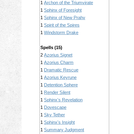
1
Archon of the Triumvirate
1
Sphinx of Foresight
1
Sphinx of New Prahv
1
Spirit of the Spires
1
Windstorm Drake
Spells (15)
2
Azorius Signet
1
Azorius Charm
1
Dramatic Rescue
1
Azorius Keyrune
1
Detention Sphere
1
Render Silent
1
Sphinx's Revelation
1
Dovescape
1
Sky Tether
1
Sphinx's Insight
1
Summary Judgment