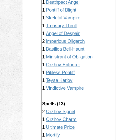
1
Deathpact Angel
1
Pontiff of Blight
1
Skeletal Vampire
1
Treasury Thrull
1
Angel of Despair
2
Imperious Oligarch
1
Basilica Bell-Haunt
1
Ministrant of Obligation
1
Orzhov Enforcer
1
Pitiless Pontiff
1
Teysa Karlov
1
Vindictive Vampire
Spells (13)
2
Orzhov Signet
1
Orzhov Charm
1
Ultimate Price
1
Mortify