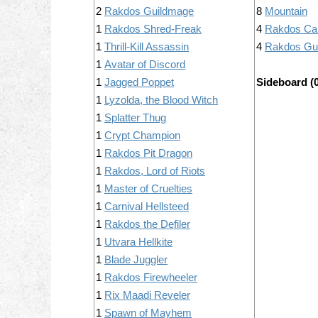
2
Rakdos Guildmage
8
Mountain
1
Rakdos Shred-Freak
4
Rakdos Ca
1
Thrill-Kill Assassin
4
Rakdos Gui
1
Avatar of Discord
1
Jagged Poppet
Sideboard (0
1
Lyzolda, the Blood Witch
1
Splatter Thug
1
Crypt Champion
1
Rakdos Pit Dragon
1
Rakdos, Lord of Riots
1
Master of Cruelties
1
Carnival Hellsteed
1
Rakdos the Defiler
1
Utvara Hellkite
1
Blade Juggler
1
Rakdos Firewheeler
1
Rix Maadi Reveler
1
Spawn of Mayhem