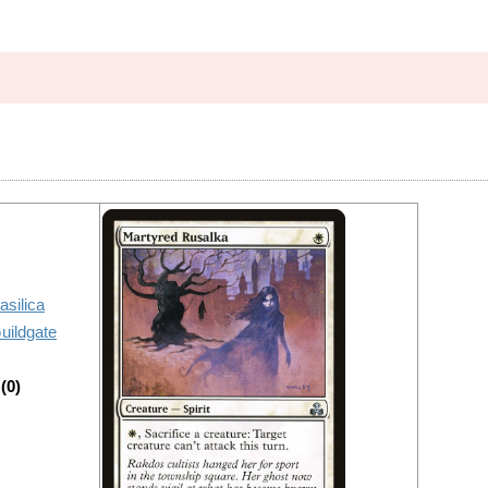
silica
uildgate
(0)