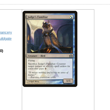
hancery
ildgate
0)