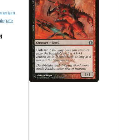
rnarium
ldgate
)