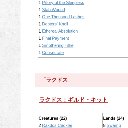
1
Pillory of the Sleepless
1
Stab Wound
1
One Thousand Lashes
1
Debtors' Knell
1
Ethereal Absolution
1
Final Payment
1
Smothering Tithe
1
Consecrate
「ラクドス」
ラクドス：ギルド・キット
Creatures (22)
Lands (24)
2
Rakdos Cackler
8
Swamp