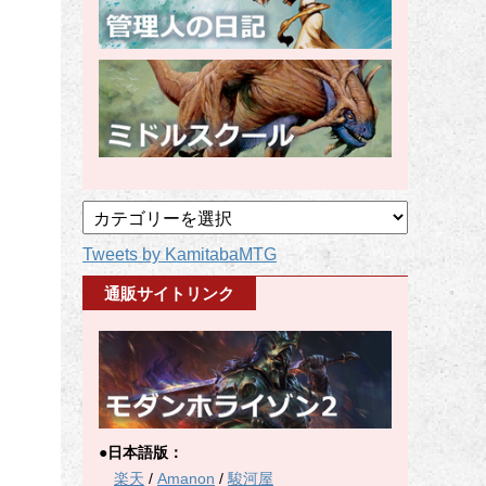
記
事
Tweets by KamitabaMTG
カ
テ
通販サイトリンク
ゴ
リ
ー
●日本語版：
楽天
/
Amanon
/
駿河屋