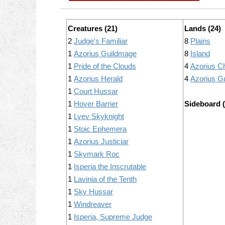
Creatures (21)
Lands (24)
2
Judge's Familiar
8
Plains
1
Azorius Guildmage
8
Island
1
Pride of the Clouds
4
Azorius C
1
Azorius Herald
4
Azorius Gu
1
Court Hussar
1
Hover Barrier
Sideboard (
1
Lyev Skyknight
1
Stoic Ephemera
1
Azorius Justiciar
1
Skymark Roc
1
Isperia the Inscrutable
1
Lavinia of the Tenth
1
Sky Hussar
1
Windreaver
1
Isperia, Supreme Judge