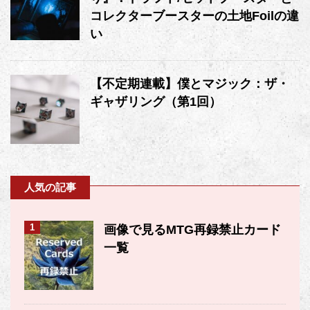
コレクターブースターの土地Foilの違
い
【不定期連載】僕とマジック：ザ・
ギャザリング（第1回）
人気の記事
1
画像で見るMTG再録禁止カード
一覧