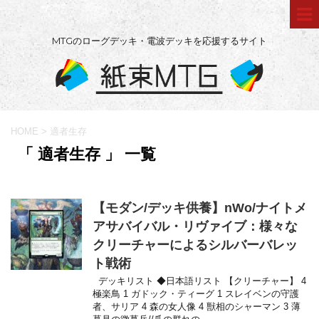
MTGのローグデッキ・電波デッキを応援するサイト
HOME
>
適者生存
「 適者生存 」 一覧
【モダン/デッキ供養】nWo/ナイトメ
アサバイバル・リヴァイブ：様々な
クリーチャーによるシルバーバレッ
ト戦術
デッキリスト ◆日本語リスト 【クリーチャー】 4
極楽鳥 1 ガドック・ティーグ 1 スレイベンの守護
者、サリア 4 森の女人像 4 獣相のシャーマン 3 薄