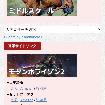
記
事
Tweets by KamitabaMTG
カ
テ
通販サイトリンク
ゴ
リ
ー
●日本語版：
楽天
/
Amanon
/
駿河屋
●セットブースター：
楽天
/
Amazon
/
駿河屋