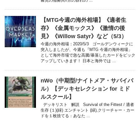
暮見の徴募兵//爪の群れの ...
【MTG今週の海外相場】《適者生
存》《金属モックス》《激情の後
見》《Willow Satyr》など（5/3）
今週の海外相場：2020/5/3 ゴールデンウィークに
突入しましたが、今週も『MTG 今週の海外相場」
として海外市場で急な高騰/暴落したカードをピック
アップしていきます！ 日本と海外では ...
nWo（中期型/ナイトメア・サバイバ
ル）【デッキセレクション for ミド
ルスクール】
デッキリスト 解説 Survival of the Fittest / 適者
生存 (１)(緑) エンチャント (緑),クリーチャー・カー
ドを１枚捨てる：あなた ...