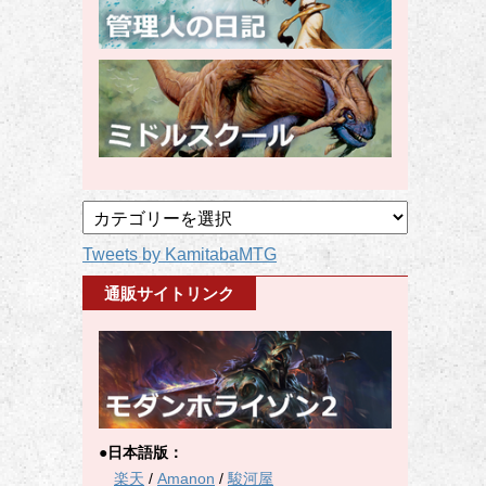
記
事
Tweets by KamitabaMTG
カ
テ
通販サイトリンク
ゴ
リ
ー
●日本語版：
楽天
/
Amanon
/
駿河屋