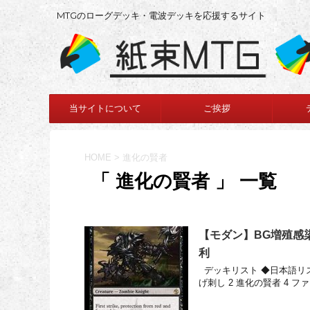
MTGのローグデッキ・電波デッキを応援するサイト
当サイトについて
ご挨拶
HOME
>
進化の賢者
「 進化の賢者 」 一覧
【モダン】BG増殖感
利
デッキリスト ◆日本語リスト
げ刺し 2 進化の賢者 4 フ