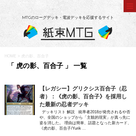
MTGのローグデッキ・電波デッキを応援するサイト
HOME
>
虎の影、百合子
「 虎の影、百合子 」 一覧
【レガシー】グリクシス百合子（忍
者）：《虎の影、百合子》を採用し
た最新の忍者デッキ
デッキリスト 解説 統率者2018が発売されるや否
や、全国のショップから「主観的現実」が真っ先に
姿を消した。 理由は簡単、話題となった新カード、
《虎の影、百合子/Yurik ...