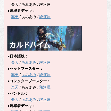
楽天 / あみあみ / 駿河屋
●統率者デッキ：
楽天
/ あみあみ /
駿河屋
●日本語版：
楽天
/
あみあみ
/
駿河屋
●セットブースター：
楽天
/
あみあみ
/
駿河屋
●コレクターブースター：
楽天
/ あみあみ /
駿河屋
●バンドル：
楽天
/
あみあみ
/
駿河屋
●統率者デッキ：