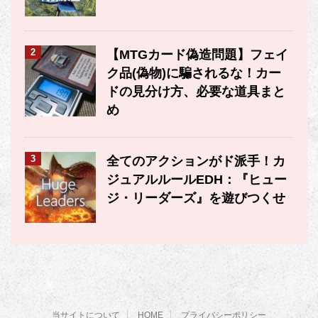
2
【MTGカード偽造問題】フェイ
ク品(偽物)に騙されるな！カー
ドの見分け方、必要な道具まと
め
3
全てのアクションがド派手！カ
ジュアルルールEDH：『ヒュー
ジ・リーダーズ』を遊びつくせ
当サイトについて
HOME
プライバシーポリシー