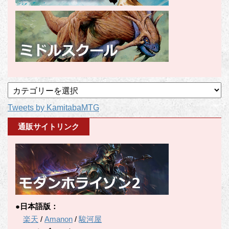
記
事
Tweets by KamitabaMTG
カ
テ
通販サイトリンク
ゴ
リ
ー
●日本語版：
楽天
/
Amanon
/
駿河屋