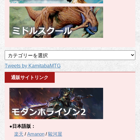
記
事
Tweets by KamitabaMTG
カ
テ
通販サイトリンク
ゴ
リ
ー
●日本語版：
楽天
/
Amanon
/
駿河屋