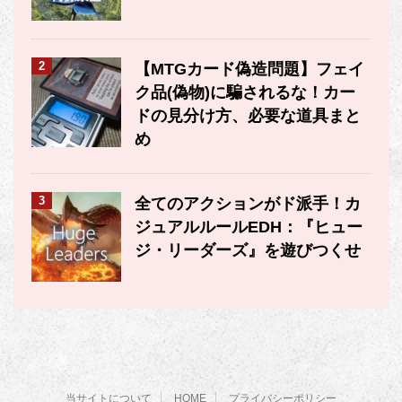
2
【MTGカード偽造問題】フェイ
ク品(偽物)に騙されるな！カー
ドの見分け方、必要な道具まと
め
3
全てのアクションがド派手！カ
ジュアルルールEDH：『ヒュー
ジ・リーダーズ』を遊びつくせ
当サイトについて
HOME
プライバシーポリシー