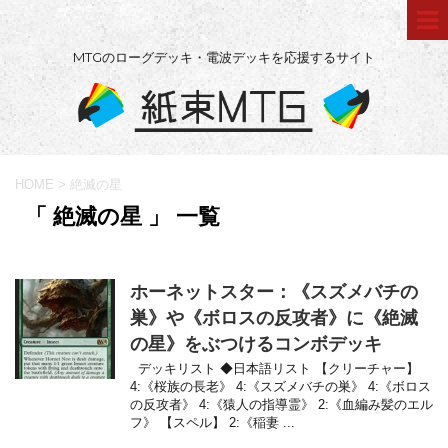
MTGのローグデッキ・電波デッキを応援するサイト
HOME
>
絶滅の星
「 絶滅の星 」 一覧
ホーネットスター：《スズメバチの
巣》や《ボロスの反攻者》に《絶滅
の星》をぶつけるコンボデッキ
デッキリスト ◆日本語リスト 【クリーチャー】
4:《桜族の長老》 4:《スズメバチの巣》 4:《ボロス
の反攻者》 4:《猿人の指導霊》 2:《血編み髪のエル
フ》 【スペル】 2:《稲妻 ...