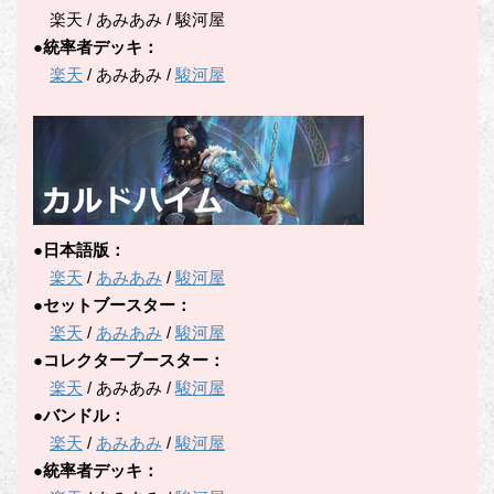
楽天 / あみあみ / 駿河屋
●統率者デッキ：
楽天
/ あみあみ /
駿河屋
●日本語版：
楽天
/
あみあみ
/
駿河屋
●セットブースター：
楽天
/
あみあみ
/
駿河屋
●コレクターブースター：
楽天
/ あみあみ /
駿河屋
●バンドル：
楽天
/
あみあみ
/
駿河屋
●統率者デッキ：