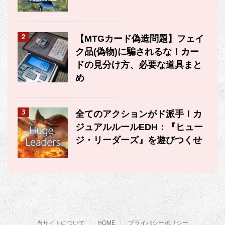
2
【MTGカード偽造問題】フェイ
ク品(偽物)に騙されるな！カー
ドの見分け方、必要な道具まと
め
3
全てのアクションがド派手！カ
ジュアルルールEDH：『ヒュー
ジ・リーダーズ』を遊びつくせ
当サイトについて
HOME
プライバシーポリシー