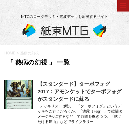
MTGのローグデッキ・電波デッキを応援するサイト
HOME
>
熱病の幻視
「 熱病の幻視 」 一覧
【スタンダード】ターボフォグ
2017：アモンケットでターボフォグ
がスタンダードに蘇る
デッキリスト 解説 「ターボフォグ」というデ
ッキをご存じだろうか。「濃霧（Fog）」で戦闘ダ
メージを0にするなどして時間を稼ぎつつ、「吠え
たける鉱山」などでライブラリー ...