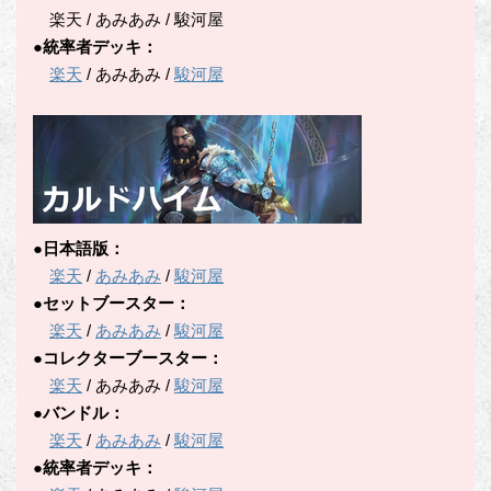
楽天 / あみあみ / 駿河屋
●統率者デッキ：
楽天
/ あみあみ /
駿河屋
●日本語版：
楽天
/
あみあみ
/
駿河屋
●セットブースター：
楽天
/
あみあみ
/
駿河屋
●コレクターブースター：
楽天
/ あみあみ /
駿河屋
●バンドル：
楽天
/
あみあみ
/
駿河屋
●統率者デッキ：