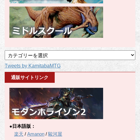
記
事
Tweets by KamitabaMTG
カ
テ
通販サイトリンク
ゴ
リ
ー
●日本語版：
楽天
/
Amanon
/
駿河屋