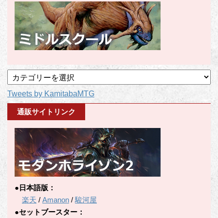
記
事
Tweets by KamitabaMTG
カ
テ
通販サイトリンク
ゴ
リ
ー
●日本語版：
楽天
/
Amanon
/
駿河屋
●セットブースター：