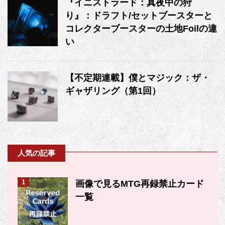
『イニストラード：真夜中の狩
り』：ドラフト/セットブースターと
コレクターブースターの土地Foilの違
い
【不定期連載】僕とマジック：ザ・
ギャザリング（第1回）
人気の記事
1
画像で見るMTG再録禁止カード
一覧