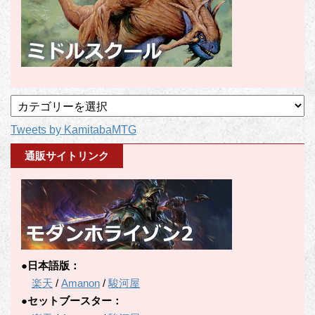
記
事
Tweets by KamitabaMTG
カ
テ
通販サイトリンク
ゴ
リ
ー
●日本語版：
楽天
/
Amanon
/
駿河屋
●セットブースター：