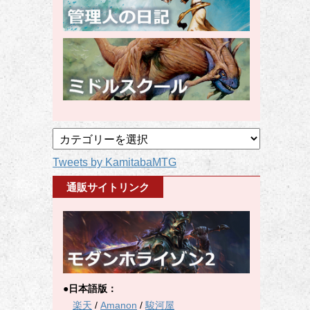
記
事
Tweets by KamitabaMTG
カ
テ
通販サイトリンク
ゴ
リ
ー
●日本語版：
楽天
/
Amanon
/
駿河屋