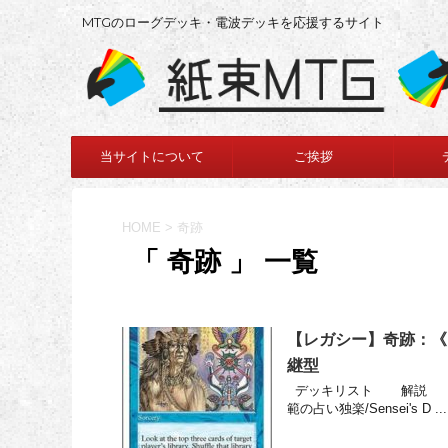
MTGのローグデッキ・電波デッキを応援するサイト
当サイトについて
ご挨拶
HOME
>
奇跡
「 奇跡 」 一覧
【レガシー】奇跡：《
継型
デッキリスト 解説 レ
範の占い独楽/Sensei's D ...