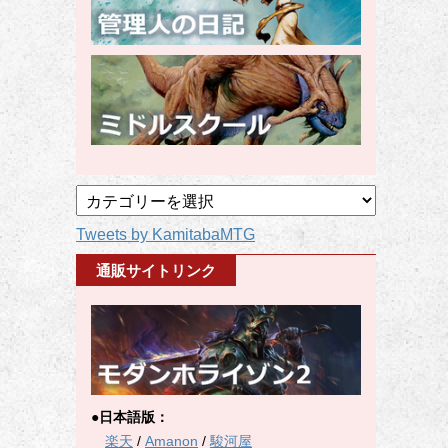
記
事
Tweets by KamitabaMTG
カ
テ
通販サイトリンク
ゴ
リ
ー
●日本語版：
楽天
/
Amanon
/
駿河屋