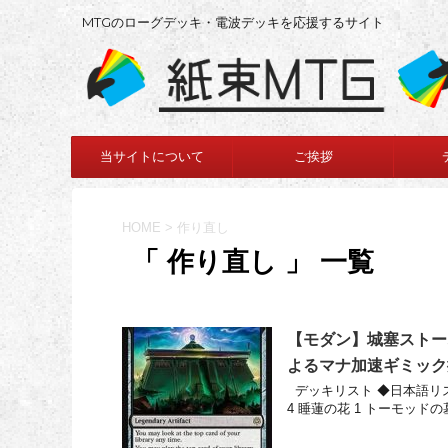
MTGのローグデッキ・電波デッキを応援するサイト
当サイトについて
ご挨拶
HOME
>
作り直し
「 作り直し 」 一覧
【モダン】城塞ストー
よるマナ加速ギミック
デッキリスト ◆日本語リスト
4 睡蓮の花 1 トーモッドの墓