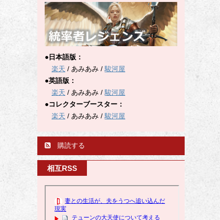
●日本語版：
楽天
/ あみあみ /
駿河屋
●英語版：
楽天
/ あみあみ /
駿河屋
●コレクターブースター：
楽天
/ あみあみ /
駿河屋
購読する
相互RSS