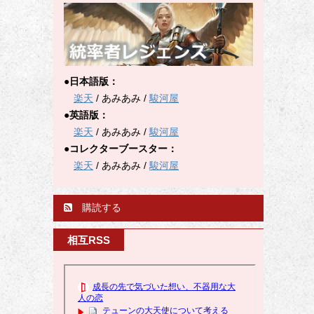
●日本語版：
楽天
/ あみあみ /
駿河屋
●英語版：
楽天
/ あみあみ /
駿河屋
●コレクターブースター：
楽天
/ あみあみ /
駿河屋
購読する
相互RSS