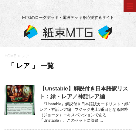
MTGのローグデッキ・電波デッキを応援するサイト
HOME
>
レア
「 レア 」 一覧
【Unstable】解説付き日本語訳リス
ト：緑・レア／神話レア編
『Unstable』解説付き日本語訳カードリスト：緑/
レア・神話レア編 マジック史上3番目となる銀枠
（ジョーク）エキスパンションである
「Unstable」。このセットに収録 ...