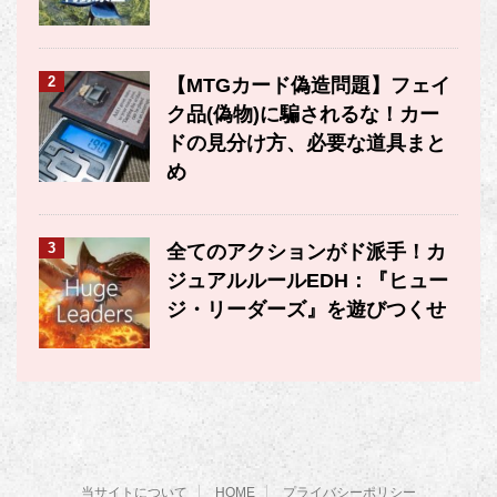
2
【MTGカード偽造問題】フェイ
ク品(偽物)に騙されるな！カー
ドの見分け方、必要な道具まと
め
3
全てのアクションがド派手！カ
ジュアルルールEDH：『ヒュー
ジ・リーダーズ』を遊びつくせ
当サイトについて
HOME
プライバシーポリシー