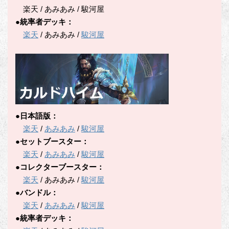
楽天 / あみあみ / 駿河屋
●統率者デッキ：
楽天
/ あみあみ /
駿河屋
●日本語版：
楽天
/
あみあみ
/
駿河屋
●セットブースター：
楽天
/
あみあみ
/
駿河屋
●コレクターブースター：
楽天
/ あみあみ /
駿河屋
●バンドル：
楽天
/
あみあみ
/
駿河屋
●統率者デッキ：