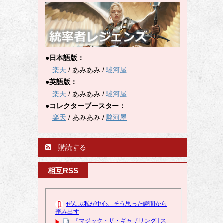
●日本語版：
楽天
/ あみあみ /
駿河屋
●英語版：
楽天
/ あみあみ /
駿河屋
●コレクターブースター：
楽天
/ あみあみ /
駿河屋
購読する
相互RSS