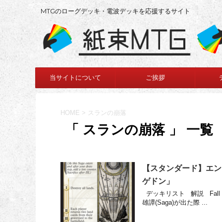
MTGのローグデッキ・電波デッキを応援するサイト
当サイトについて
ご挨拶
HOME
>
スランの崩落
「 スランの崩落 」 一覧
【スタンダード】エン
ゲドン」
デッキリスト 解説 Fall of
雄譚(Saga)が出た際 ...