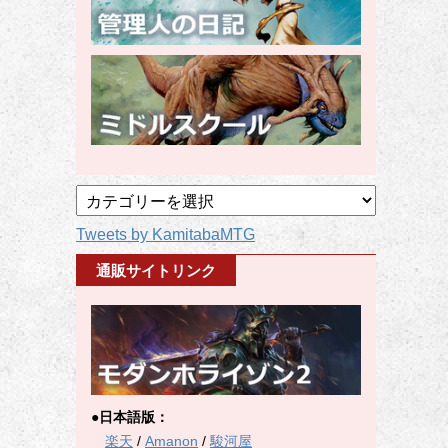
記
事
Tweets by KamitabaMTG
カ
テ
通販サイトリンク
ゴ
リ
ー
●日本語版：
楽天
/
Amanon
/
駿河屋