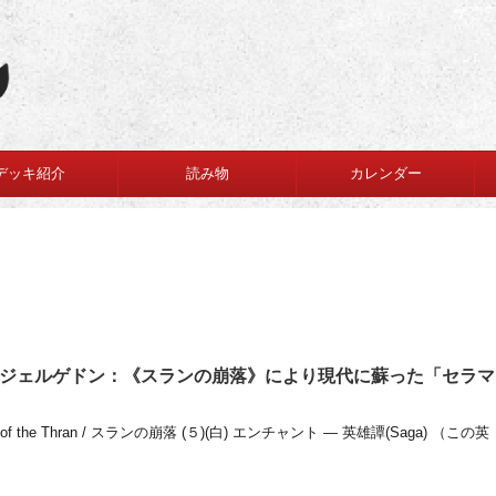
デッキ紹介
読み物
カレンダー
ジェルゲドン：《スランの崩落》により現代に蘇った「セラマ
 the Thran / スランの崩落 (５)(白) エンチャント — 英雄譚(Saga) （この英