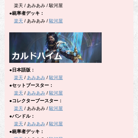
楽天 / あみあみ / 駿河屋
●統率者デッキ：
楽天
/ あみあみ /
駿河屋
●日本語版：
楽天
/
あみあみ
/
駿河屋
●セットブースター：
楽天
/
あみあみ
/
駿河屋
●コレクターブースター：
楽天
/ あみあみ /
駿河屋
●バンドル：
楽天
/
あみあみ
/
駿河屋
●統率者デッキ：