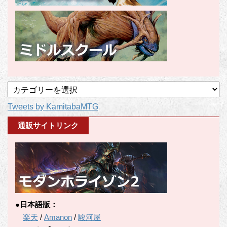
記
事
Tweets by KamitabaMTG
カ
テ
通販サイトリンク
ゴ
リ
ー
●日本語版：
楽天
/
Amanon
/
駿河屋