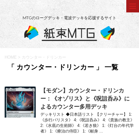
MTGのローグデッキ・電波デッキを応援するサイト
HOME
>
カウンター・ドリンカー
「 カウンター・ドリンカー 」 一覧
【モダン】カウンター・ドリンカ
ー：《オゾリス》と《呪詛呑み》に
よるカウンター多用デッキ
デッキリスト ◆日本語リスト 【クリーチャー】 1:
《歩行バリスタ》 4:《呪詛呑み》 4:《貴族の教主》
2:《水底の生術師》 4:《若き狼》 1:《灯台の年代学
者》 1:《療治の侍臣》 1:《献身 ...