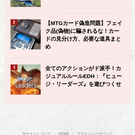
2
【MTGカード偽造問題】フェイ
ク品(偽物)に騙されるな！カー
ドの見分け方、必要な道具まと
め
3
全てのアクションがド派手！カ
ジュアルルールEDH：『ヒュー
ジ・リーダーズ』を遊びつくせ
当サイトについて
HOME
プライバシーポリシー