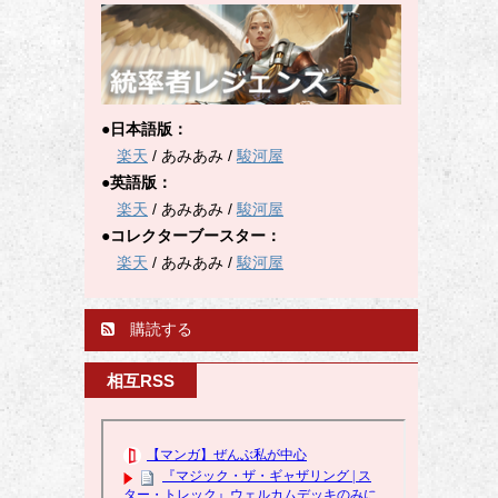
●日本語版：
楽天
/ あみあみ /
駿河屋
●英語版：
楽天
/ あみあみ /
駿河屋
●コレクターブースター：
楽天
/ あみあみ /
駿河屋
購読する
相互RSS