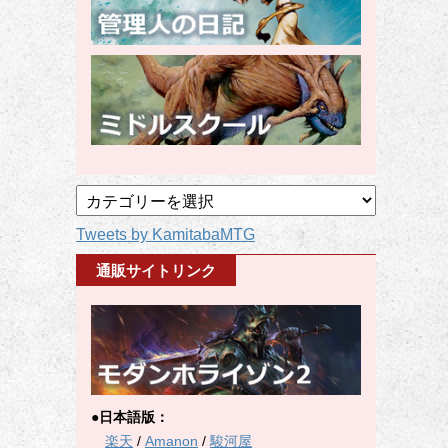
記
事
Tweets by KamitabaMTG
カ
テ
通販サイトリンク
ゴ
リ
ー
●日本語版：
楽天
/
Amanon
/
駿河屋