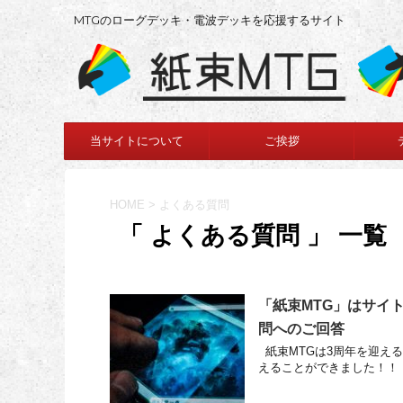
MTGのローグデッキ・電波デッキを応援するサイト
当サイトについて
ご挨拶
HOME
>
よくある質問
「 よくある質問 」 一覧
「紙束MTG」はサイ
問へのご回答
紙束MTGは3周年を迎える
えることができました！！ 