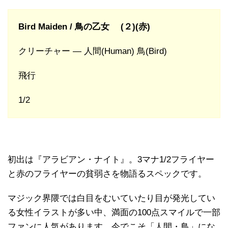
Bird Maiden / 鳥の乙女 (２)(赤)
クリーチャー — 人間(Human) 鳥(Bird)
飛行
1/2
初出は『アラビアン・ナイト』。3マナ1/2フライヤー
と赤のフライヤーの貧弱さを物語るスペックです。
マジック界隈では白目をむいていたり目が発光してい
る女性イラストが多い中、満面の100点スマイルで一部
ファンに人気があります。今でこそ「人間・鳥」にな