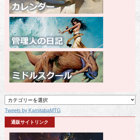
記
事
Tweets by KamitabaMTG
カ
テ
通販サイトリンク
ゴ
リ
ー