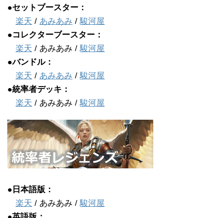
●セットブースター：
楽天
/
あみあみ
/
駿河屋
●コレクターブースター：
楽天
/ あみあみ /
駿河屋
●バンドル：
楽天
/
あみあみ
/
駿河屋
●統率者デッキ：
楽天
/ あみあみ /
駿河屋
●日本語版：
楽天
/ あみあみ /
駿河屋
●英語版：