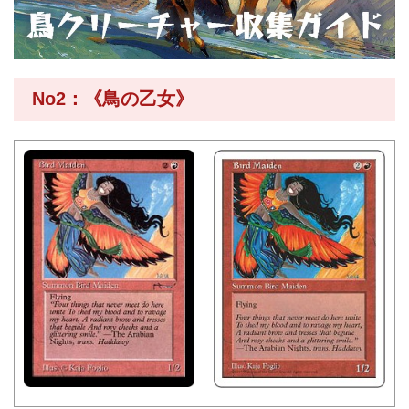
No2：《鳥の乙女》