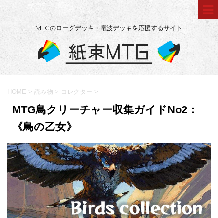
MTGのローグデッキ・電波デッキを応援するサイト
HOME
>
読み物
>
コレクター
>
MTG鳥クリーチャー収集ガイドNo2：
《鳥の乙女》