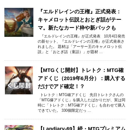
『エルドレインの王権』正式発表：
キャメロット伝説とおとぎ話がテー
マ。新たなカード枠や新パックも
『エルドレインの王権』が正式発表 10月4日発売
の新セット、『エルドレインの王権』が正式発表さ
れました。 題材は「アーサー王のキャメロット伝
説」と「おとぎ話（童話）」が題材 ...
【MTGくじ開封】トレトク：MTG確
アドくじ（2019年6月分）：購入する
だけでアド確定！？
トレトク：MTG確アドくじ 先日トレトクさんの
「MTG爆アドくじ」を購入したばかりだが、実は同
時に「トレトク：MTG確アドくじ」も合わせて購入
できていた。 330個限定だっ ...
【Landiary-69】続・MTGプレミアム