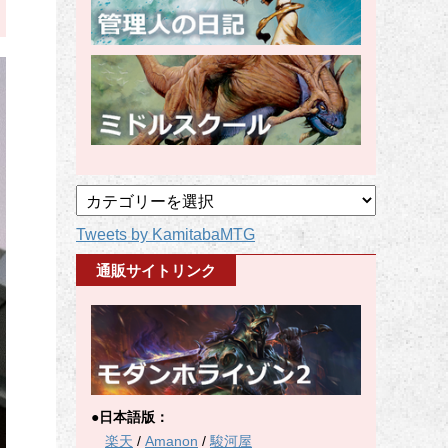
記
事
Tweets by KamitabaMTG
カ
テ
通販サイトリンク
ゴ
リ
ー
●日本語版：
楽天
/
Amanon
/
駿河屋