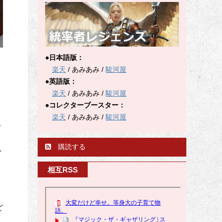
●日本語版：
楽天
/ あみあみ /
駿河屋
●英語版：
楽天
/ あみあみ /
駿河屋
●コレクターブースター：
楽天
/ あみあみ /
駿河屋
レ
購読する
ト
相互RSS
ど