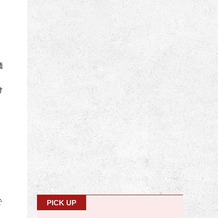
価
け
で
PICK UP