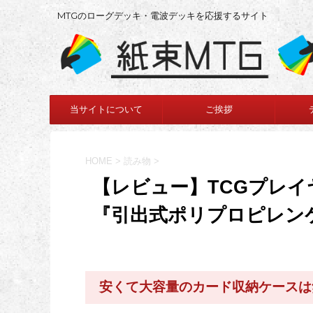
MTGのローグデッキ・電波デッキを応援するサイト
当サイトについて
ご挨拶
HOME
>
読み物
>
【レビュー】TCGプレ
『引出式ポリプロピレン
安くて大容量のカード収納ケースは