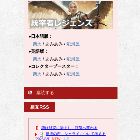
●日本語版：
楽天
/ あみあみ /
駿河屋
●英語版：
楽天
/ あみあみ /
駿河屋
●コレクターブースター：
楽天
/ あみあみ /
駿河屋
購読する
相互RSS