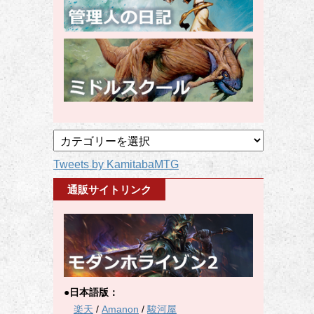
記
事
Tweets by KamitabaMTG
カ
テ
通販サイトリンク
ゴ
リ
ー
●日本語版：
楽天
/
Amanon
/
駿河屋