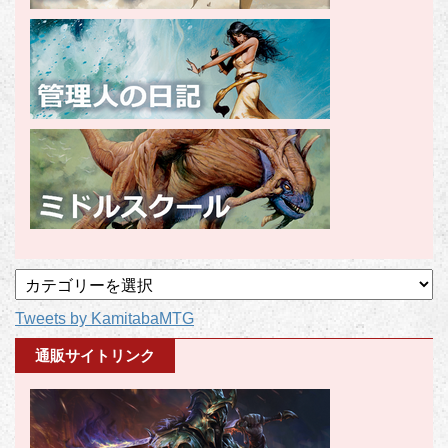
記
事
Tweets by KamitabaMTG
カ
テ
通販サイトリンク
ゴ
リ
ー