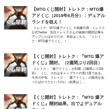
【MTGくじ開封】トレトク：MTG爆
アドくじ（2019年6月分）：デュアル
ランドを狙え！
トレトク：MTG爆アドくじ ※画像引用：トレトク
公式Twitter 先日トレトクさんの福袋の開封記事を
アップしたばかりだが、本命はこちら、「トレト
ク：MTG爆アドくじ」！ ...
【くじ開封】トレトク：『MTG 爆ア
ドくじ』開封。（2週間ぶり2回目）
トレトク：「爆アドくじ」が到着（2週間ぶり2回
目） くじ。それはギャンブラーの受け皿である。
今月の中旬、トレトク：「爆アドくじ」の販売があ
ったばかりだというのに（結果はこ ...
【くじ開封】トレトク：『MTG 爆ア
ドくじ』開封結果。出でよデュアル