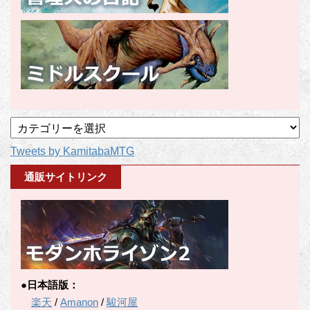
記
事
Tweets by KamitabaMTG
カ
テ
通販サイトリンク
ゴ
リ
ー
●日本語版：
楽天
/
Amanon
/
駿河屋