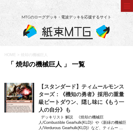
MTGのローグデッキ・電波デッキを応援するサイト
HOME
>
焼却の機械巨人
「 焼却の機械巨人 」 一覧
【スタンダード】ティムールモンス
ターズ：《機知の勇者》採用の重量
級ビートダウン、隠し味に《もう一
人の自分》も
デッキリスト 解説 《焼却の機械巨
人/Combustible Gearhulk(KLD)》や《新緑の機械巨
人/Verdurous Gearhulk(KLD)》など、ティムー ...