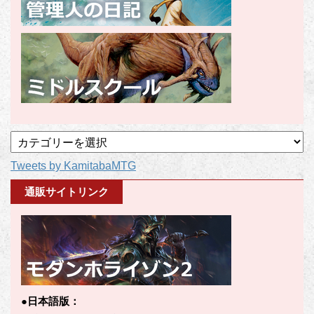
記
事
Tweets by KamitabaMTG
カ
テ
通販サイトリンク
ゴ
リ
ー
●日本語版：