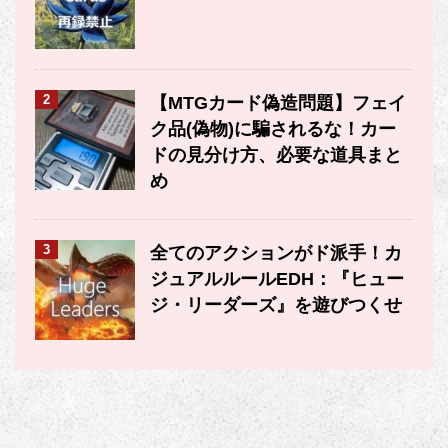
2
【MTGカード偽造問題】フェイ
ク品(偽物)に騙されるな！カー
ドの見分け方、必要な道具まと
め
3
全てのアクションがド派手！カ
ジュアルルールEDH：『ヒュー
ジ・リーダーズ』を遊びつくせ