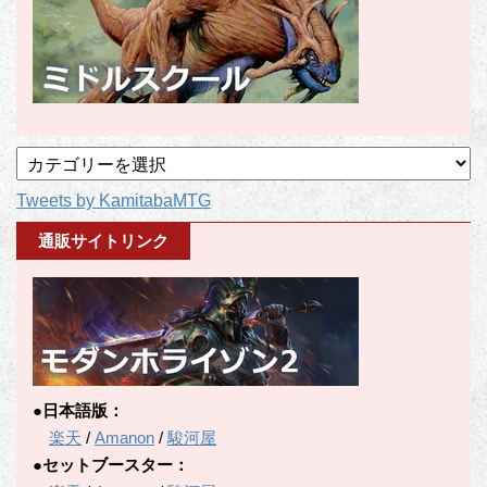
記
事
Tweets by KamitabaMTG
カ
テ
通販サイトリンク
ゴ
リ
ー
●日本語版：
楽天
/
Amanon
/
駿河屋
●セットブースター：