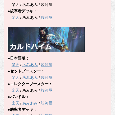
楽天 / あみあみ / 駿河屋
●統率者デッキ：
楽天
/ あみあみ /
駿河屋
●日本語版：
楽天
/
あみあみ
/
駿河屋
●セットブースター：
楽天
/
あみあみ
/
駿河屋
●コレクターブースター：
楽天
/ あみあみ /
駿河屋
●バンドル：
楽天
/
あみあみ
/
駿河屋
●統率者デッキ：