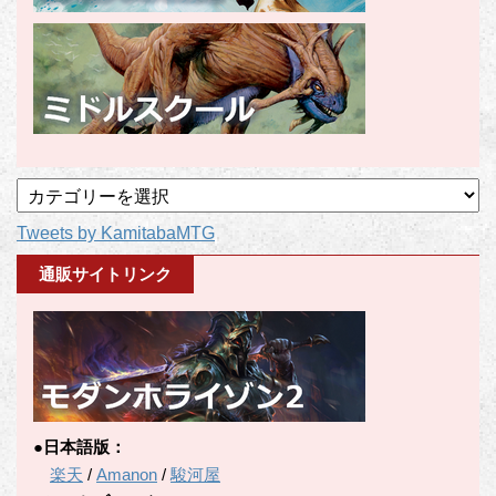
記
事
Tweets by KamitabaMTG
カ
テ
通販サイトリンク
ゴ
リ
ー
●日本語版：
楽天
/
Amanon
/
駿河屋