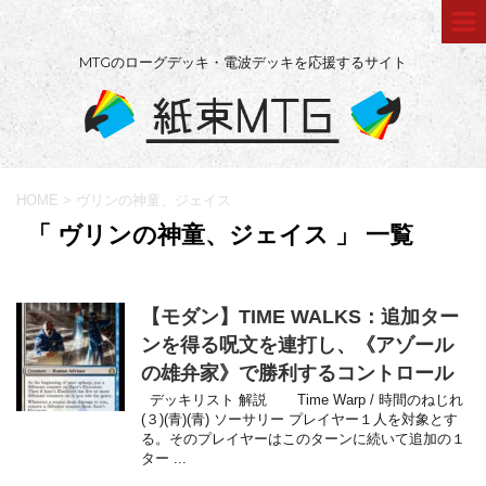
MTGのローグデッキ・電波デッキを応援するサイト
HOME
>
ヴリンの神童、ジェイス
「 ヴリンの神童、ジェイス 」 一覧
【モダン】TIME WALKS：追加ター
ンを得る呪文を連打し、《アゾール
の雄弁家》で勝利するコントロール
デッキリスト 解説 Time Warp / 時間のねじれ
(３)(青)(青) ソーサリー プレイヤー１人を対象とす
る。そのプレイヤーはこのターンに続いて追加の１
ター ...