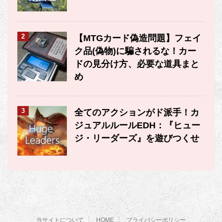
2
【MTGカード偽造問題】フェイ
ク品(偽物)に騙されるな！カー
ドの見分け方、必要な道具まと
め
3
全てのアクションがド派手！カ
ジュアルルールEDH：『ヒュー
ジ・リーダーズ』を遊びつくせ
当サイトについて
HOME
プライバシーポリシー