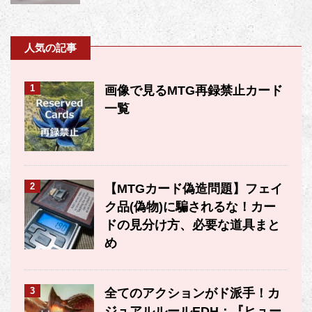
人気の記事
1
画像で見るMTG再録禁止カード
一覧
2
【MTGカード偽造問題】フェイ
ク品(偽物)に騙されるな！カー
ドの見分け方、必要な道具まと
め
3
全てのアクションがド派手！カ
ジュアルルールEDH：『ヒュー