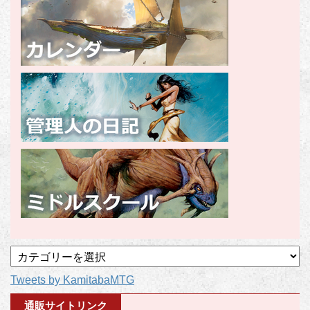
記
事
Tweets by KamitabaMTG
カ
テ
通販サイトリンク
ゴ