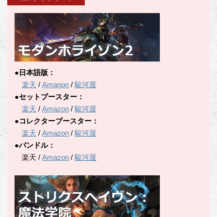
リ
ー
●日本語版：
楽天
/
Amanon
/
駿河屋
●セットブースター：
楽天
/
Amazon
/
駿河屋
●コレクターブースター：
楽天
/
Amazon
/
駿河屋
●バンドル：
楽天 /
Amazon
/
駿河屋