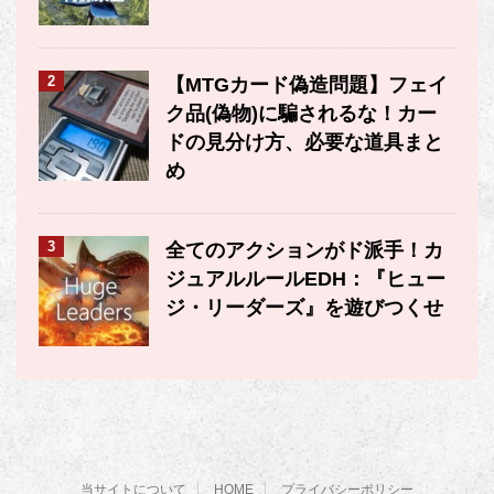
2
【MTGカード偽造問題】フェイ
ク品(偽物)に騙されるな！カー
ドの見分け方、必要な道具まと
め
3
全てのアクションがド派手！カ
ジュアルルールEDH：『ヒュー
ジ・リーダーズ』を遊びつくせ
当サイトについて
HOME
プライバシーポリシー