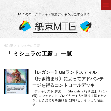
MTGのローグデッキ・電波デッキを応援するサイト
HOME
>
ミシュラの工廠
「 ミシュラの工廠 」 一覧
【レガシー】UBランドスティル：
《行き詰まり》によってアドバンテ
ージを得るコントロールデッキ
デッキリスト 解説 Standstill / 行き詰まり (１)
(青) エンチャント プレイヤー１人が呪文を唱えたと
き、行き詰まりを生け贄に捧げる。そうした場合、
そ ...