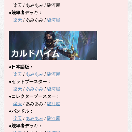
楽天 / あみあみ / 駿河屋
●統率者デッキ：
楽天
/ あみあみ /
駿河屋
●日本語版：
楽天
/
あみあみ
/
駿河屋
●セットブースター：
楽天
/
あみあみ
/
駿河屋
●コレクターブースター：
楽天
/ あみあみ /
駿河屋
●バンドル：
楽天
/
あみあみ
/
駿河屋
●統率者デッキ：