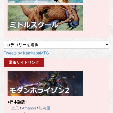
記
事
Tweets by KamitabaMTG
カ
テ
通販サイトリンク
ゴ
リ
ー
●日本語版：
楽天
/
Amanon
/
駿河屋