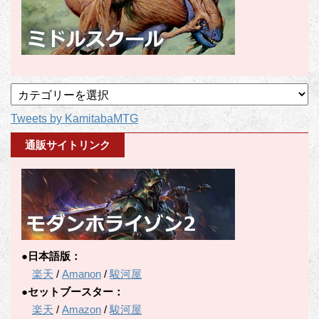
記
事
Tweets by KamitabaMTG
カ
テ
通販サイトリンク
ゴ
リ
ー
●日本語版：
楽天
/
Amanon
/
駿河屋
●セットブースター：
楽天
/
Amazon
/
駿河屋