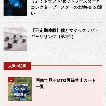
り』：ドラフト/セットブースターと
コレクターブースターの土地Foilの違
い
【不定期連載】僕とマジック：ザ・
ギャザリング（第1回）
人気の記事
1
画像で見るMTG再録禁止カード
一覧