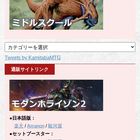
記
事
Tweets by KamitabaMTG
カ
テ
通販サイトリンク
ゴ
リ
ー
●日本語版：
楽天
/
Amanon
/
駿河屋
●セットブースター：