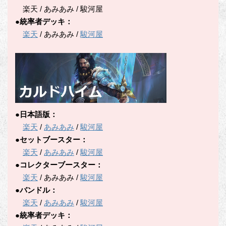
楽天 / あみあみ / 駿河屋
●統率者デッキ：
楽天
/ あみあみ /
駿河屋
●日本語版：
楽天
/
あみあみ
/
駿河屋
●セットブースター：
楽天
/
あみあみ
/
駿河屋
●コレクターブースター：
楽天
/ あみあみ /
駿河屋
●バンドル：
楽天
/
あみあみ
/
駿河屋
●統率者デッキ：