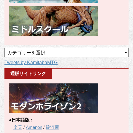
記
事
Tweets by KamitabaMTG
カ
テ
通販サイトリンク
ゴ
リ
ー
●日本語版：
楽天
/
Amanon
/
駿河屋