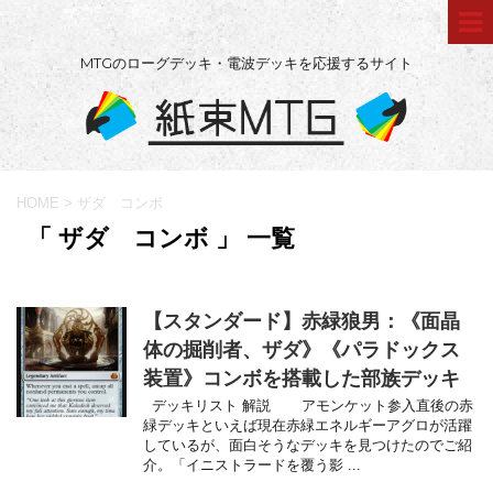
MTGのローグデッキ・電波デッキを応援するサイト
HOME
>
ザダ コンボ
「 ザダ コンボ 」 一覧
【スタンダード】赤緑狼男：《面晶
体の掘削者、ザダ》《パラドックス
装置》コンボを搭載した部族デッキ
デッキリスト 解説 アモンケット参入直後の赤
緑デッキといえば現在赤緑エネルギーアグロが活躍
しているが、面白そうなデッキを見つけたのでご紹
介。「イニストラードを覆う影 ...