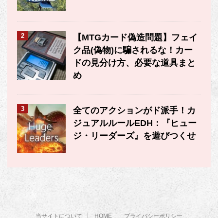
2
【MTGカード偽造問題】フェイ
ク品(偽物)に騙されるな！カー
ドの見分け方、必要な道具まと
め
3
全てのアクションがド派手！カ
ジュアルルールEDH：『ヒュー
ジ・リーダーズ』を遊びつくせ
当サイトについて
HOME
プライバシーポリシー