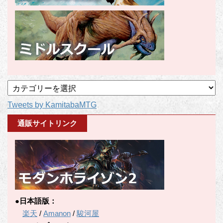
記
事
Tweets by KamitabaMTG
カ
テ
通販サイトリンク
ゴ
リ
ー
●日本語版：
楽天
/
Amanon
/
駿河屋