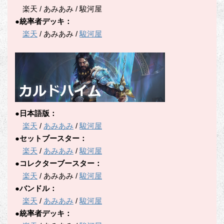
楽天 / あみあみ / 駿河屋
●統率者デッキ：
楽天
/ あみあみ /
駿河屋
●日本語版：
楽天
/
あみあみ
/
駿河屋
●セットブースター：
楽天
/
あみあみ
/
駿河屋
●コレクターブースター：
楽天
/ あみあみ /
駿河屋
●バンドル：
楽天
/
あみあみ
/
駿河屋
●統率者デッキ：