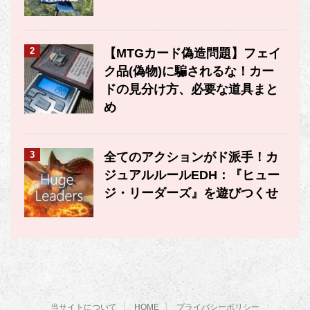
2
【MTGカード偽造問題】フェイ
ク品(偽物)に騙されるな！カー
ドの見分け方、必要な道具まと
め
3
全てのアクションがド派手！カ
ジュアルルールEDH：『ヒュー
ジ・リーダーズ』を遊びつくせ
当サイトについて
HOME
プライバシーポリシー