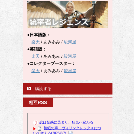
●日本語版：
楽天
/ あみあみ /
駿河屋
●英語版：
楽天
/ あみあみ /
駿河屋
●コレクターブースター：
楽天
/ あみあみ /
駿河屋
購読する
相互RSS