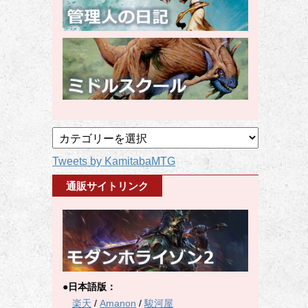
記
事
Tweets by KamitabaMTG
カ
テ
通販サイトリンク
ゴ
リ
ー
●日本語版：
楽天
/
Amanon
/
駿河屋