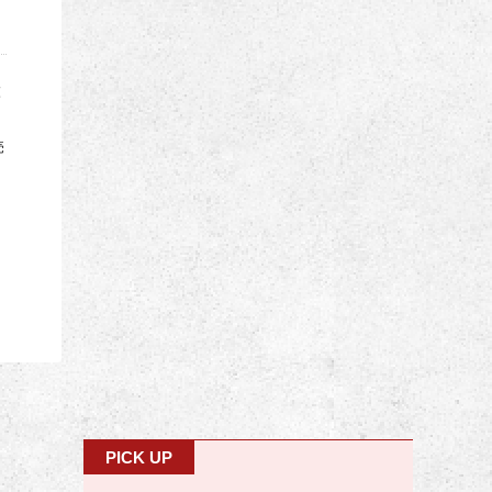
と
売
PICK UP