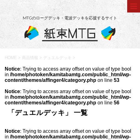
MTGのローグデッキ・電波デッキを応援するサイト
HOME
>
商品情報
>
デュエルデッキ
>
Notice
: Trying to access array offset on value of type bool
in
/home/photoken/kamitabamtg.com/public_html/wp-
content/themes/affinger4/category.php
on line
53
Notice
: Trying to access array offset on value of type bool
in
/home/photoken/kamitabamtg.com/public_html/wp-
content/themes/affinger4/category.php
on line
56
「デュエルデッキ」 一覧
Notice
: Trying to access array offset on value of type bool
in
/home/photoken/kamitabamtg.com/public_html/wp-