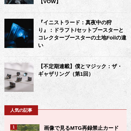
【VOW】
『イニストラード：真夜中の狩
り』：ドラフト/セットブースターと
コレクターブースターの土地Foilの違
い
【不定期連載】僕とマジック：ザ・
ギャザリング（第1回）
人気の記事
1
画像で見るMTG再録禁止カード