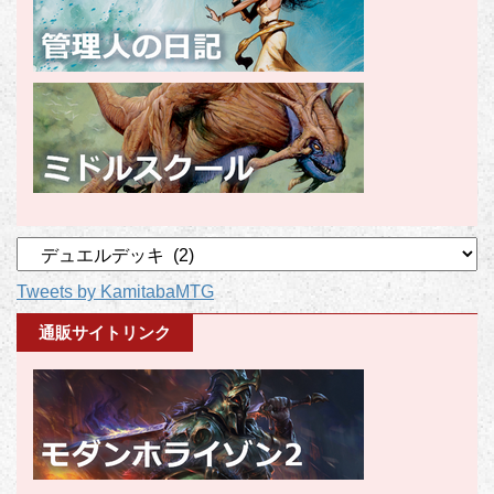
記
事
Tweets by KamitabaMTG
カ
テ
通販サイトリンク
ゴ
リ
ー