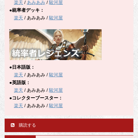
楽天
/
あみあみ
/
駿河屋
●統率者デッキ：
楽天
/ あみあみ /
駿河屋
●日本語版：
楽天
/ あみあみ /
駿河屋
●英語版：
楽天
/ あみあみ /
駿河屋
●コレクターブースター：
楽天
/ あみあみ /
駿河屋
購読する